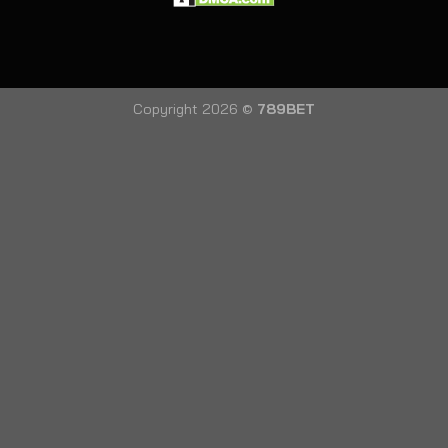
Copyright 2026 ©
789BET