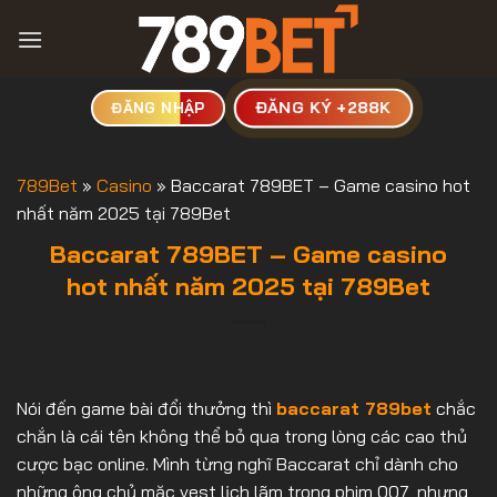
Bỏ
qua
nội
dung
ĐĂNG KÝ +288K
ĐĂNG NHẬP
789Bet
»
Casino
»
Baccarat 789BET – Game casino hot
nhất năm 2025 tại 789Bet
Baccarat 789BET – Game casino
hot nhất năm 2025 tại 789Bet
Nói đến game bài đổi thưởng thì
baccarat 789bet
chắc
chắn là cái tên không thể bỏ qua trong lòng các cao thủ
cược bạc online. Mình từng nghĩ Baccarat chỉ dành cho
những ông chủ mặc vest lịch lãm trong phim 007, nhưng