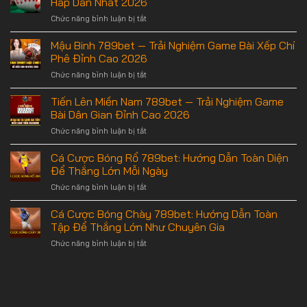
Hấp Dẫn Nhất 2026
ở
Chức năng bình luận bị tắt
Xì
Xóc Đĩa 789BET – Trò Chơi Dân Gian Đỉnh Cao Với
➤
Tố
Tỷ Lệ Thắng Hấp Dẫn
Mậu Binh 789bet — Trải Nghiệm Game Bài Xếp Chí
789bet
Phê Đỉnh Cao 2026
–
Blackjack 789BET – Trải Nghiệm Bài 21 Đỉnh Cao
ở
Chức năng bình luận bị tắt
➤
Trải
Mậu
Cùng Chiến Thuật Thắng Chuẩn
Nghiệm
Binh
Tiến Lên Miền Nam 789bet — Trải Nghiệm Game
Game
789bet
Bài
Bài Dân Gian Đỉnh Cao 2026
Poker 789BET – Sân Chơi Bài Đẳng Cấp Với Giải
➤
—
Đổi
ở
Chức năng bình luận bị tắt
Thưởng Khủng Hàng Ngày
Trải
Thưởng
Tiến
Nghiệm
Hấp
Lên
Cá Cược Bóng Rổ 789bet: Hướng Dẫn Toàn Diện
Game
Dẫn
Tài Xỉu 789BET – Hướng Dẫn Toàn Diện Từ A-Z
➤
Miền
Bài
Để Thắng Lớn Mỗi Ngày
Nhất
Nam
Xếp
2026
ở
Chức năng bình luận bị tắt
789bet
Chí
Cá
—
Phê
Cược
Cá Cược Bóng Chày 789bet: Hướng Dẫn Toàn
Trải
Đỉnh
Bóng
Nghiệm
Tập Để Thắng Lớn Như Chuyên Gia
Cao
Rổ
Game
2026
ở
Chức năng bình luận bị tắt
789bet:
Bài
Cá
Hướng
Dân
Cược
Dẫn
Gian
Bóng
Toàn
Đỉnh
Chày
Diện
Cao
789bet:
Để
2026