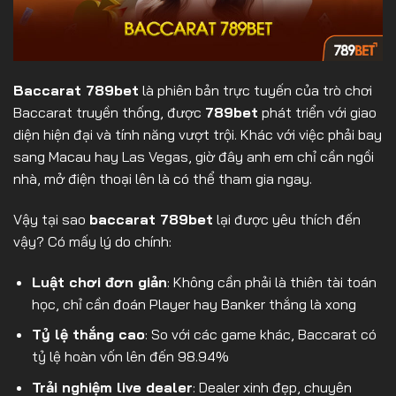
Baccarat 789bet
là phiên bản trực tuyến của trò chơi
Baccarat truyền thống, được
789bet
phát triển với giao
diện hiện đại và tính năng vượt trội. Khác với việc phải bay
sang Macau hay Las Vegas, giờ đây anh em chỉ cần ngồi
nhà, mở điện thoại lên là có thể tham gia ngay.
Vậy tại sao
baccarat 789bet
lại được yêu thích đến
vậy? Có mấy lý do chính:
Luật chơi đơn giản
: Không cần phải là thiên tài toán
học, chỉ cần đoán Player hay Banker thắng là xong
Tỷ lệ thắng cao
: So với các game khác, Baccarat có
tỷ lệ hoàn vốn lên đến 98.94%
Trải nghiệm live dealer
: Dealer xinh đẹp, chuyên