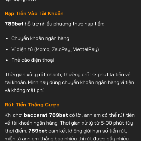
Nạp Tiền Vào Tài Khoản
789bet
hỗ trợ nhiều phương thức nạp tiền:
Chuyển khoản ngân hàng
Ví điện tử (Momo, ZaloPay, ViettelPay)
Thẻ cào điện thoại
Thời gian xử lý rất nhanh, thường chỉ 1-3 phút là tiền về
tài khoản. Mình hay dùng chuyển khoản ngân hàng vì tiện
và không mất phí.
Rút Tiền Thắng Cược
Khi chơi
baccarat 789bet
có lời, anh em có thể rút tiền
về tài khoản ngân hàng. Thời gian xử lý từ 5-30 phút tùy
thời điểm.
789bet
cam kết không giới hạn số tiền rút,
miễn là anh em thắng bao nhiêu thì rút được bấy nhiêu.