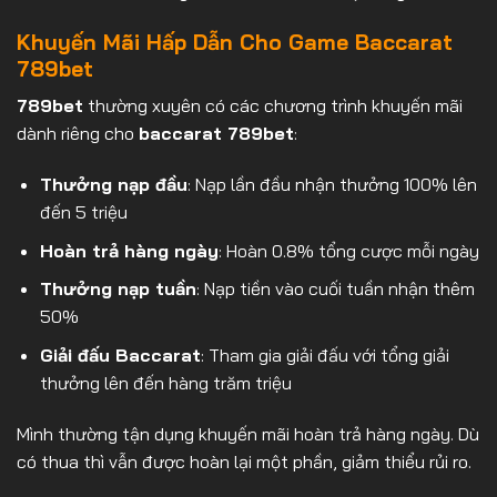
Khuyến Mãi Hấp Dẫn Cho Game Baccarat
789bet
789bet
thường xuyên có các chương trình khuyến mãi
dành riêng cho
baccarat 789bet
:
Thưởng nạp đầu
: Nạp lần đầu nhận thưởng 100% lên
đến 5 triệu
Hoàn trả hàng ngày
: Hoàn 0.8% tổng cược mỗi ngày
Thưởng nạp tuần
: Nạp tiền vào cuối tuần nhận thêm
50%
Giải đấu Baccarat
: Tham gia giải đấu với tổng giải
thưởng lên đến hàng trăm triệu
Mình thường tận dụng khuyến mãi hoàn trả hàng ngày. Dù
có thua thì vẫn được hoàn lại một phần, giảm thiểu rủi ro.