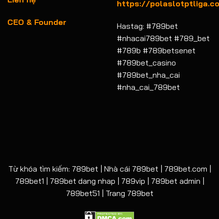
https://polaslotptliga.c
CEO & Founder
Hastag: #789bet
#nhacai789bet #789_bet
#789b #789betsenet
#789bet_casino
#789bet_nha_cai
#nha_cai_789bet
Từ khóa tìm kiếm: 789bet | Nhà cái 789bet | 789bet.com |
789bet1 | 789bet dang nhap | 789vip | 789bet admin |
789bet51 | Trang 789bet