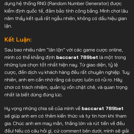
dụng hệ thống RNG (Random Number Generator) được
kiểm định quốc tế, đảm bảo tính công bằng. Mình chơi lâu
năm thấy kết quả rất ngẫu nhiên, không có dấu hiệu gian
lận.
Kết Luận:
Sau bao nhiêu năm “lăn lộn” với các game cược online,
mình có thể khẳng định
baccarat 789bet
là một trong
những lựa chọn tốt nhất hiện nay. Từ giao diện, tỷ lệ
cược, đến dịch vụ khách hàng đều rất chuyên nghiệp. Tuy
nhiên, anh em cần nhớ rằng cá cược luôn có rủi ro. Hãy
chơi có trách nhiệm, quản lý vốn chặt chẽ, và quan trọng
nhất là biết dừng đúng lúc.
Hy vọng những chia sẻ của mình về
baccarat 789bet
sẽ giúp anh em có thêm kiến thức và tự tin hơn khi tham
gia. Chúc anh em may mắn, thắng lớn và rút tiền về đều
đều! Nếu có câu hỏi gì, cứ comment bên dưới, mình sẽ giải