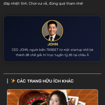
đáp nhiệt tình. Chơi vui vẻ, đừng quá tham nhé!
JOHN
CEO JOHN, người biến 789BET từ một startup nhỏ bé
thành đế chế giải trí trực tuyến tỷ đô tại châu Á.
CÁC TRANG HỮU ÍCH KHÁC