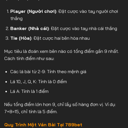
Player (Người chơi)
: Đặt cược vào tay người chơi
thắng
Banker (Nhà cái)
: Đặt cược vào tay nhà cái thắng
Tie (Hòa)
: Đặt cược hai bên hòa nhau
Mục tiêu là đoán xem bên nào có tổng điểm gần 9 nhất.
Cách tính điểm như sau:
Các lá bài từ 2-9: Tính theo mệnh giá
Lá 10, J, Q, K: Tính là 0 điểm
Lá A: Tính là 1 điểm
Nếu tổng điểm lớn hơn 9, chỉ lấy số hàng đơn vị. Ví dụ:
7+8=15, chỉ tính là 5 điểm.
Quy Trình Một Ván Bài Tại 789bet