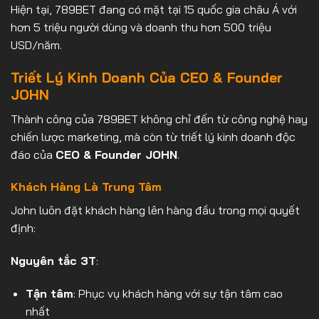
Hiện tại, 789BET đang có mặt tại 15 quốc gia châu Á với
hơn 5 triệu người dùng và doanh thu hơn 500 triệu
USD/năm.
Triết Lý Kinh Doanh Của CEO & Founder
JOHN
Thành công của 789BET không chỉ đến từ công nghệ hay
chiến lược marketing, mà còn từ triết lý kinh doanh độc
đáo của
CEO & Founder JOHN
.
Khách Hàng Là Trung Tâm
John luôn đặt khách hàng lên hàng đầu trong mọi quyết
định:
Nguyên tắc 3T
:
Tận tâm
: Phục vụ khách hàng với sự tận tâm cao
nhất