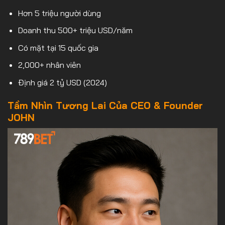
Hơn 5 triệu người dùng
Doanh thu 500+ triệu USD/năm
Có mặt tại 15 quốc gia
2,000+ nhân viên
Định giá 2 tỷ USD (2024)
Tầm Nhìn Tương Lai Của CEO & Founder
JOHN