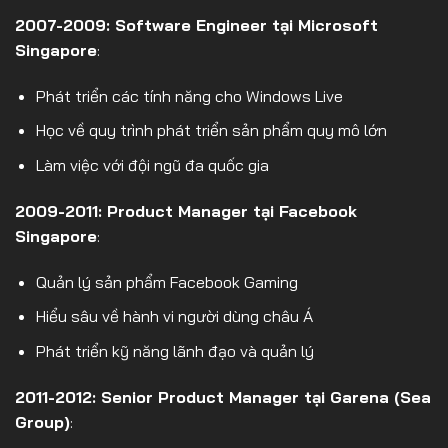
2007-2009: Software Engineer tại Microsoft
Singapore
:
Phát triển các tính năng cho Windows Live
Học về quy trình phát triển sản phẩm quy mô lớn
Làm việc với đội ngũ đa quốc gia
2009-2011: Product Manager tại Facebook
Singapore
:
Quản lý sản phẩm Facebook Gaming
Hiểu sâu về hành vi người dùng châu Á
Phát triển kỹ năng lãnh đạo và quản lý
2011-2012: Senior Product Manager tại Garena (Sea
Group)
: