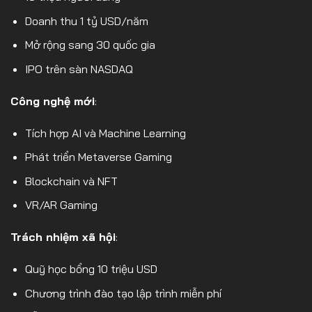
Doanh thu 1 tỷ USD/năm
Mở rộng sang 30 quốc gia
IPO trên sàn NASDAQ
Công nghệ mới
:
Tích hợp AI và Machine Learning
Phát triển Metaverse Gaming
Blockchain và NFT
VR/AR Gaming
Trách nhiệm xã hội
:
Quỹ học bổng 10 triệu USD
Chương trình đào tạo lập trình miễn phí