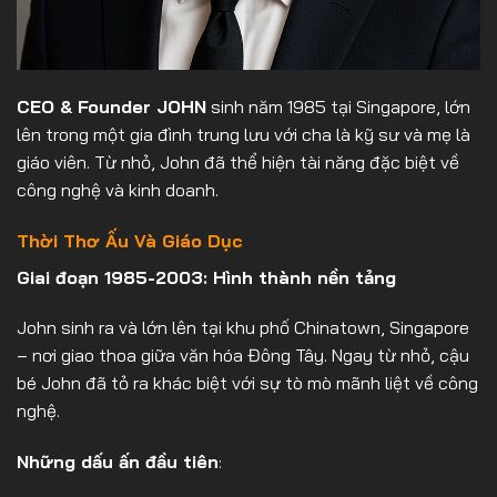
CEO & Founder JOHN
sinh năm 1985 tại Singapore, lớn
lên trong một gia đình trung lưu với cha là kỹ sư và mẹ là
giáo viên. Từ nhỏ, John đã thể hiện tài năng đặc biệt về
công nghệ và kinh doanh.
Thời Thơ Ấu Và Giáo Dục
Giai đoạn 1985-2003: Hình thành nền tảng
John sinh ra và lớn lên tại khu phố Chinatown, Singapore
– nơi giao thoa giữa văn hóa Đông Tây. Ngay từ nhỏ, cậu
bé John đã tỏ ra khác biệt với sự tò mò mãnh liệt về công
nghệ.
Những dấu ấn đầu tiên
: