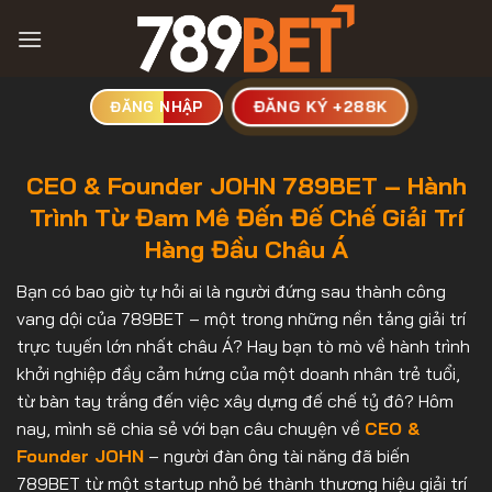
Bỏ
qua
nội
dung
ĐĂNG KÝ +288K
ĐĂNG NHẬP
CEO & Founder JOHN 789BET – Hành
Trình Từ Đam Mê Đến Đế Chế Giải Trí
Hàng Đầu Châu Á
Bạn có bao giờ tự hỏi ai là người đứng sau thành công
vang dội của 789BET – một trong những nền tảng giải trí
trực tuyến lớn nhất châu Á? Hay bạn tò mò về hành trình
khởi nghiệp đầy cảm hứng của một doanh nhân trẻ tuổi,
từ bàn tay trắng đến việc xây dựng đế chế tỷ đô? Hôm
nay, mình sẽ chia sẻ với bạn câu chuyện về
CEO &
Founder JOHN
– người đàn ông tài năng đã biến
789BET từ một startup nhỏ bé thành thương hiệu giải trí