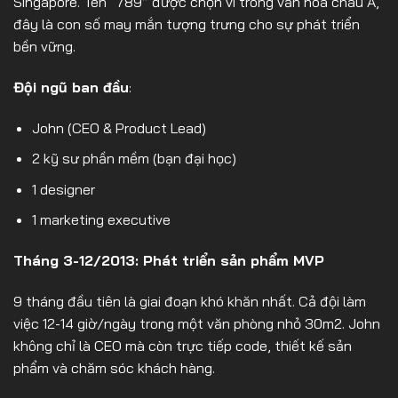
Singapore. Tên “789” được chọn vì trong văn hóa châu Á,
đây là con số may mắn tượng trưng cho sự phát triển
bền vững.
Đội ngũ ban đầu
:
John (CEO & Product Lead)
2 kỹ sư phần mềm (bạn đại học)
1 designer
1 marketing executive
Tháng 3-12/2013: Phát triển sản phẩm MVP
9 tháng đầu tiên là giai đoạn khó khăn nhất. Cả đội làm
việc 12-14 giờ/ngày trong một văn phòng nhỏ 30m2. John
không chỉ là CEO mà còn trực tiếp code, thiết kế sản
phẩm và chăm sóc khách hàng.