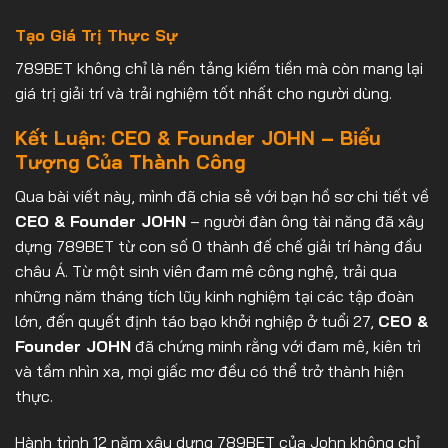
Tạo Giá Trị Thực Sự
789BET không chỉ là nền tảng kiếm tiền mà còn mang lại
giá trị giải trí và trải nghiệm tốt nhất cho người dùng.
Kết Luận: CEO & Founder JOHN – Biểu
Tượng Của Thành Công
Qua bài viết này, mình đã chia sẻ với bạn hồ sơ chi tiết về
CEO & Founder JOHN
– người đàn ông tài năng đã xây
dựng 789BET từ con số 0 thành đế chế giải trí hàng đầu
châu Á. Từ một sinh viên đam mê công nghệ, trải qua
những năm tháng tích lũy kinh nghiệm tại các tập đoàn
lớn, đến quyết định táo bạo khởi nghiệp ở tuổi 27,
CEO &
Founder JOHN
đã chứng minh rằng với đam mê, kiên trì
và tầm nhìn xa, mọi giấc mơ đều có thể trở thành hiện
thực.
Hành trình 12 năm xây dựng 789BET của John không chỉ