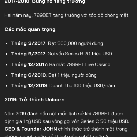
2017-2018: Bùng nổ tăng trưởng
Hai năm này, 789BET tăng trưởng với tốc độ chóng mặt:
Các mốc quan trọng
:
Tháng 3/2017
: Đạt 500,000 người dùng
Tháng 9/2017
: Gọi vốn Series B 20 triệu USD
Tháng 12/2017
: Ra mắt 789BET Live Casino
Tháng 6/2018
: Đạt 1 triệu người dùng
Tháng 12/2018
: Doanh thu 100 triệu USD/năm
2019: Trở thành Unicorn
Năm 2019 đánh dấu cột mốc lịch sử khi 789BET được
định giá 1 tỷ USD sau vòng gọi vốn Series C 50 triệu USD.
CEO & Founder JOHN
chính thức trở thành một trong
những doanh nhân trẻ thành công nhất châu Á.