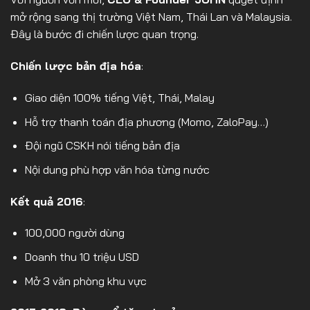
mở rộng sang thị trường Việt Nam, Thái Lan và Malaysia.
Đây là bước đi chiến lược quan trọng.
Chiến lược bản địa hóa
:
Giao diện 100% tiếng Việt, Thái, Malay
Hỗ trợ thanh toán địa phương (Momo, ZaloPay…)
Đội ngũ CSKH nói tiếng bản địa
Nội dung phù hợp văn hóa từng nước
Kết quả 2016
:
100,000 người dùng
Doanh thu 10 triệu USD
Mở 3 văn phòng khu vực