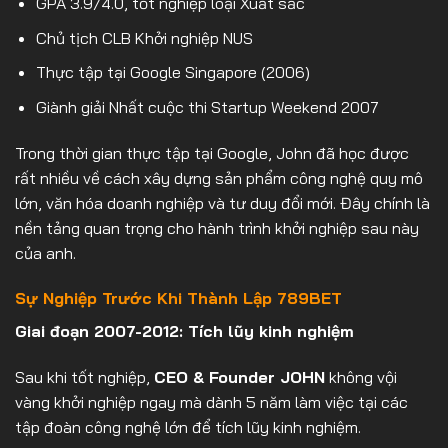
GPA 3.9/4.0, tốt nghiệp loại Xuất sắc
Chủ tịch CLB Khởi nghiệp NUS
Thực tập tại Google Singapore (2006)
Giành giải Nhất cuộc thi Startup Weekend 2007
Trong thời gian thực tập tại Google, John đã học được
rất nhiều về cách xây dựng sản phẩm công nghệ quy mô
lớn, văn hóa doanh nghiệp và tư duy đổi mới. Đây chính là
nền tảng quan trọng cho hành trình khởi nghiệp sau này
của anh.
Sự Nghiệp Trước Khi Thành Lập 789BET
Giai đoạn 2007-2012: Tích lũy kinh nghiệm
Sau khi tốt nghiệp,
CEO & Founder JOHN
không vội
vàng khởi nghiệp ngay mà dành 5 năm làm việc tại các
tập đoàn công nghệ lớn để tích lũy kinh nghiệm.