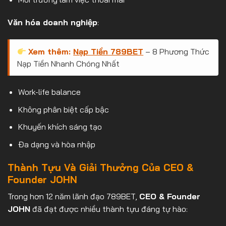
Văn hóa doanh nghiệp
:
Xem thêm:
Nạp Tiền 789BET
– 8 Phương Thức
Nạp Tiền Nhanh Chóng Nhất
Work-life balance
Không phân biệt cấp bậc
Khuyến khích sáng tạo
Đa dạng và hòa nhập
Thành Tựu Và Giải Thưởng Của CEO &
Founder JOHN
Trong hơn 12 năm lãnh đạo 789BET,
CEO & Founder
JOHN
đã đạt được nhiều thành tựu đáng tự hào: