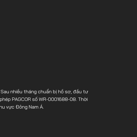
 Sau nhiều tháng chuẩn bị hồ sơ, đầu tư
ấy phép PAGCOR số WR-0001688-08. Thời
khu vực Đông Nam Á.