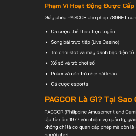
Phạm Vi Hoạt Động Được Cấp
Giấy phép PAGCOR cho phép 789BET cung
Cá cược thể thao trực tuyến
Sòng bài trực tiếp (Live Casino)
Trò chơi slot và máy đánh bạc điện tử
Xổ số và trò chơi số
Poker và các trò chơi bài khác
Cá cược esports
PAGCOR Là Gì? Tại Sao
PAGCOR (Philippine Amusement and Gamin
lập từ năm 1977 với nhiệm vụ quản lý, giá
không chỉ là cơ quan cấp phép mà còn là 
người chơi.