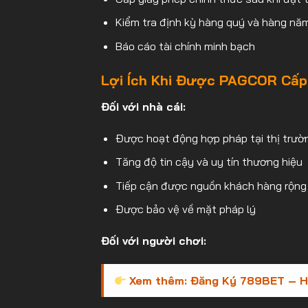
Kiểm tra định kỳ hàng quý và hàng nă
Báo cáo tài chính minh bạch
Lợi Ích Khi Được PAGCOR Cấp
Đối với nhà cái:
Được hoạt động hợp pháp tại thị trườ
Tăng độ tin cậy và uy tín thương hiệu
Tiếp cận được nguồn khách hàng rộng
Được bảo vệ về mặt pháp lý
Đối với người chơi:
Xem thêm:
Đăng Ký 789BET – H