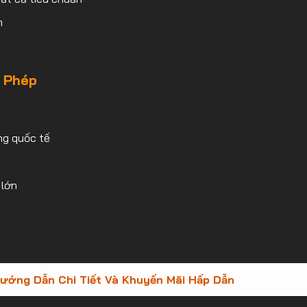
m
 Phép
ng quốc tế
 lớn
ướng Dẫn Chi Tiết Và Khuyến Mãi Hấp Dẫn