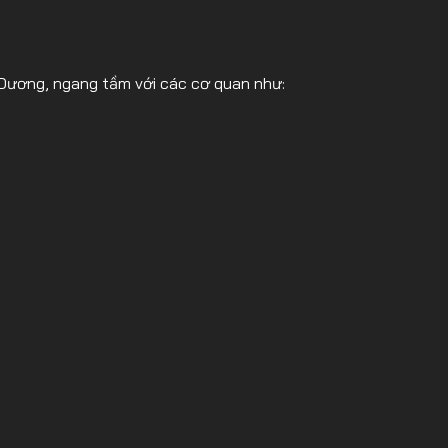
Dương, ngang tầm với các cơ quan như: