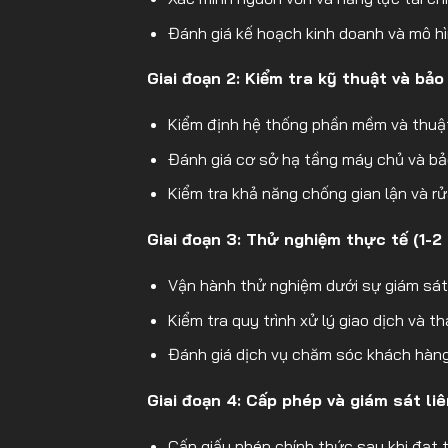
Đánh giá kế hoạch kinh doanh và mô h
Giai đoạn 2: Kiểm tra kỹ thuật và bảo
Kiểm định hệ thống phần mềm và thuậ
Đánh giá cơ sở hạ tầng máy chủ và bả
Kiểm tra khả năng chống gian lận và rử
Giai đoạn 3: Thử nghiệm thực tế (1-2
Vận hành thử nghiệm dưới sự giám s
Kiểm tra quy trình xử lý giao dịch và t
Đánh giá dịch vụ chăm sóc khách hàn
Giai đoạn 4: Cấp phép và giám sát li
Cấp giấy phép chính thức sau khi đạt 