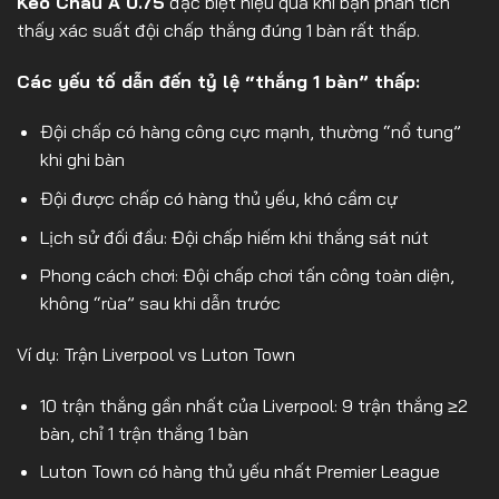
Kèo Châu Á 0.75
đặc biệt hiệu quả khi bạn phân tích
thấy xác suất đội chấp thắng đúng 1 bàn rất thấp.
Các yếu tố dẫn đến tỷ lệ “thắng 1 bàn” thấp:
Đội chấp có hàng công cực mạnh, thường “nổ tung”
khi ghi bàn
Đội được chấp có hàng thủ yếu, khó cầm cự
Lịch sử đối đầu: Đội chấp hiếm khi thắng sát nút
Phong cách chơi: Đội chấp chơi tấn công toàn diện,
không “rùa” sau khi dẫn trước
Ví dụ: Trận Liverpool vs Luton Town
10 trận thắng gần nhất của Liverpool: 9 trận thắng ≥2
bàn, chỉ 1 trận thắng 1 bàn
Luton Town có hàng thủ yếu nhất Premier League