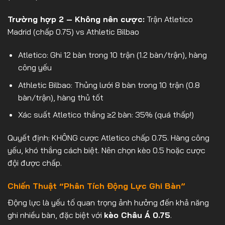
Trường hợp 2 – Không nên cược:
Trận Atletico
Madrid (chấp 0.75) vs Athletic Bilbao
Atletico: Ghi 12 bàn trong 10 trận (1.2 bàn/trận), hàng
công yếu
Athletic Bilbao: Thủng lưới 8 bàn trong 10 trận (0.8
bàn/trận), hàng thủ tốt
Xác suất Atletico thắng ≥2 bàn: 35% (quá thấp!)
Quyết định: KHÔNG cược Atletico chấp 0.75. Hàng công
yếu, khó thắng cách biệt. Nên chọn kèo 0.5 hoặc cược
đội được chấp.
Chiến Thuật “Phân Tích Động Lực Ghi Bàn”
Động lực là yếu tố quan trọng ảnh hưởng đến khả năng
ghi nhiều bàn, đặc biệt với
kèo Châu Á 0.75
.