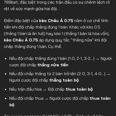
789bet, đặc biệt trong các trận đấu có sự chênh lệch rõ
rệt về sức mạnh giữa hai đội.
Điểm đặc biệt của
kèo Châu Á 0.75
nằm ở cơ chế tính
tiền khi đội chấp thắng đúng 1 bàn. Khác với kèo 0.5
(thắng 1 bàn là ăn full) hay kèo 1 (thắng 1 bàn là hòa vốn),
kèo Châu Á 0.75
áp dụng quy tắc “thắng nửa” khi đội
chấp thắng đúng 1 bàn. Cụ thể:
Nếu đội chấp thắng đúng 1 bàn (1-0, 2-1, 3-2…) → Người
cược đội chấp
thắng nửa tiền
Nếu đội chấp thắng từ 2 bàn trở lên (2-0, 3-1, 4-0…) →
Người cược đội chấp
thắng toàn bộ
Nếu trận đấu hòa → Đội chấp
thua toàn bộ
Nếu đội chấp thua → Người cược đội chấp
thua toàn
bộ