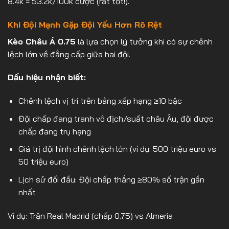
8.4k = 53.2k/100k cược (rất tốt!).
Khi Đội Mạnh Gặp Đội Yếu Hơn Rõ Rệt
Kèo Châu Á 0.75
là lựa chọn lý tưởng khi có sự chênh
lệch lớn về đẳng cấp giữa hai đội.
Dấu hiệu nhận biết:
Chênh lệch vị trí trên bảng xếp hạng ≥10 bậc
Đội chấp đang tranh vô địch/suất châu Âu, đội được
chấp đang trụ hạng
Giá trị đội hình chênh lệch lớn (ví dụ: 500 triệu euro vs
50 triệu euro)
Lịch sử đối đầu: Đội chấp thắng ≥80% số trận gần
nhất
Ví dụ: Trận Real Madrid (chấp 0.75) vs Almeria