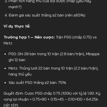
Phân tích hàng thủ của đội được chấp (yếu hay
mạnh?)
Đánh giá xác suất thắng ≥2 bàn (nên ≥65%)
Ví dụ thực tế:
Trường hợp 1 – Nên cược:
Trận PSG (chấp 0.75) vs
Metz
PSG: Ghi 28 bàn trong 10 trận (2.8 bàn/trận), Mbappe
ghi 12 bàn
Metz: Thủng lưới 22 bàn trong 10 trận (2.2 bàn/trận),
hàng thủ yếu
Xác suất PSG thắng ≥2 bàn: 75%
Quyết định: Cược PSG chấp 0.75 (100k) với tỷ lệ 1.90. Kỳ
vọng lợi nhuận = 0.75×90 + 0.15×45 – 0.10×100 = 64.25k
(rất tốt!).