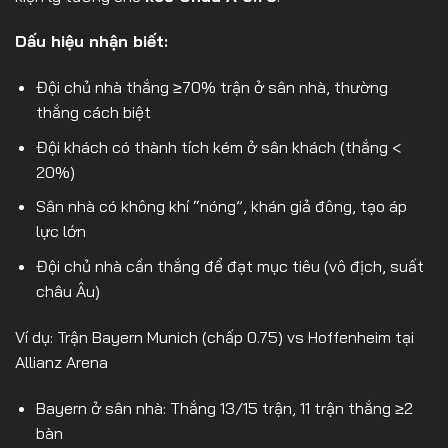
Dấu hiệu nhận biết:
Đội chủ nhà thắng ≥70% trận ở sân nhà, thường
thắng cách biệt
Đội khách có thành tích kém ở sân khách (thắng <
20%)
Sân nhà có không khí “nóng”, khán giả đông, tạo áp
lực lớn
Đội chủ nhà cần thắng để đạt mục tiêu (vô địch, suất
châu Âu)
Ví dụ: Trận Bayern Munich (chấp 0.75) vs Hoffenheim tại
Allianz Arena
Bayern ở sân nhà: Thắng 13/15 trận, 11 trận thắng ≥2
bàn