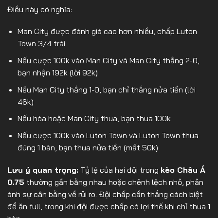
Điều này có nghĩa:
Man City được đánh giá cao hơn nhiều, chấp Luton
Town 3/4 trái
Nếu cược 100k vào Man City và Man City thắng 2-0,
bạn nhận 192k (lời 92k)
Nếu Man City thắng 1-0, bạn chỉ thắng nửa tiền (lời
46k)
Nếu hòa hoặc Man City thua, bạn thua 100k
Nếu cược 100k vào Luton Town và Luton Town thua
đúng 1 bàn, bạn thua nửa tiền (mất 50k)
Lưu ý quan trọng:
Tỷ lệ của hai đội trong
kèo Châu Á
0.75
thường gần bằng nhau hoặc chênh lệch nhỏ, phản
ánh sự cân bằng về rủi ro. Đội chấp cần thắng cách biệt
để ăn full, trong khi đội được chấp có lợi thế khi chỉ thua 1