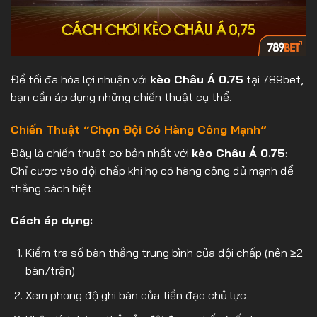
Để tối đa hóa lợi nhuận với
kèo Châu Á 0.75
tại 789bet,
bạn cần áp dụng những chiến thuật cụ thể.
Chiến Thuật “Chọn Đội Có Hàng Công Mạnh”
Đây là chiến thuật cơ bản nhất với
kèo Châu Á 0.75
:
Chỉ cược vào đội chấp khi họ có hàng công đủ mạnh để
thắng cách biệt.
Cách áp dụng:
Kiểm tra số bàn thắng trung bình của đội chấp (nên ≥2
bàn/trận)
Xem phong độ ghi bàn của tiền đạo chủ lực