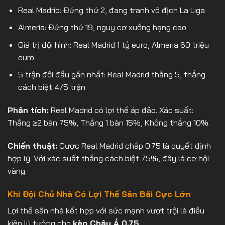
Real Madrid: Đứng thứ 2, đang tranh vô địch La Liga
Almeria: Đứng thứ 19, nguy cơ xuống hạng cao
Giá trị đội hình: Real Madrid 1 tỷ euro, Almeria 60 triệu
euro
5 trận đối đầu gần nhất: Real Madrid thắng 5, thắng
cách biệt 4/5 trận
Phân tích:
Real Madrid có lợi thế áp đảo. Xác suất:
Thắng ≥2 bàn 75%, Thắng 1 bàn 15%, Không thắng 10%.
Chiến thuật:
Cược Real Madrid chấp 0.75 là quyết định
hợp lý. Với xác suất thắng cách biệt 75%, đây là cơ hội
vàng.
Khi Đội Chủ Nhà Có Lợi Thế Sân Bãi Cực Lớn
Lợi thế sân nhà kết hợp với sức mạnh vượt trội là điều
kiện lý tưởng cho
kèo Châu Á 0.75
.