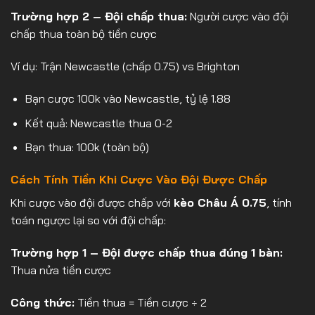
Trường hợp 2 – Đội chấp thua:
Người cược vào đội
chấp thua toàn bộ tiền cược
Ví dụ: Trận Newcastle (chấp 0.75) vs Brighton
Bạn cược 100k vào Newcastle, tỷ lệ 1.88
Kết quả: Newcastle thua 0-2
Bạn thua: 100k (toàn bộ)
Cách Tính Tiền Khi Cược Vào Đội Được Chấp
Khi cược vào đội được chấp với
kèo Châu Á 0.75
, tính
toán ngược lại so với đội chấp:
Trường hợp 1 – Đội được chấp thua đúng 1 bàn:
Thua nửa tiền cược
Công thức:
Tiền thua = Tiền cược ÷ 2