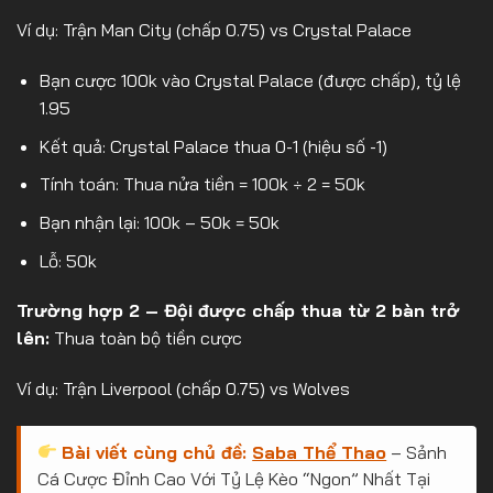
Ví dụ: Trận Man City (chấp 0.75) vs Crystal Palace
Bạn cược 100k vào Crystal Palace (được chấp), tỷ lệ
1.95
Kết quả: Crystal Palace thua 0-1 (hiệu số -1)
Tính toán: Thua nửa tiền = 100k ÷ 2 = 50k
Bạn nhận lại: 100k – 50k = 50k
Lỗ: 50k
Trường hợp 2 – Đội được chấp thua từ 2 bàn trở
lên:
Thua toàn bộ tiền cược
Ví dụ: Trận Liverpool (chấp 0.75) vs Wolves
Bài viết cùng chủ đề:
Saba Thể Thao
– Sảnh
Cá Cược Đỉnh Cao Với Tỷ Lệ Kèo “Ngon” Nhất Tại