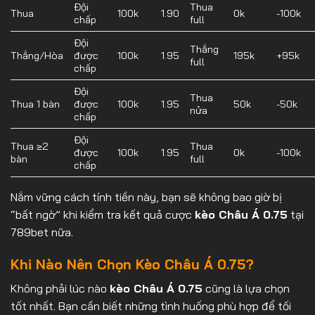
Đội
Thua
Thua
100k
1.90
0k
-100k
chấp
full
Đội
Thắng
Thắng/Hòa
được
100k
1.95
195k
+95k
full
chấp
Đội
Thua
Thua 1 bàn
được
100k
1.95
50k
-50k
nửa
chấp
Đội
Thua ≥2
Thua
được
100k
1.95
0k
-100k
bàn
full
chấp
Nắm vững cách tính tiền này, bạn sẽ không bao giờ bị
“bất ngờ” khi kiểm tra kết quả cược
kèo Châu Á 0.75
tại
789bet nữa.
Khi Nào Nên Chọn Kèo Châu Á 0.75?
Không phải lúc nào
kèo Châu Á 0.75
cũng là lựa chọn
tốt nhất. Bạn cần biết những tình huống phù hợp để tối