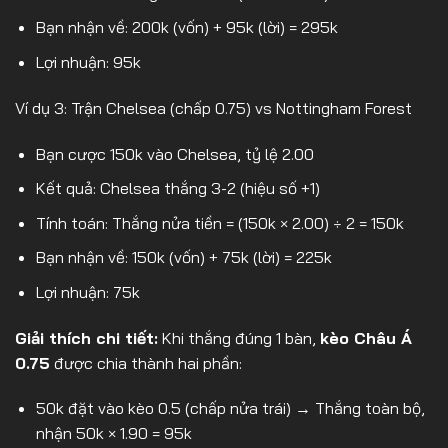
Bạn nhận về: 200k (vốn) + 95k (lời) = 295k
Lợi nhuận: 95k
Ví dụ 3: Trận Chelsea (chấp 0.75) vs Nottingham Forest
Bạn cược 150k vào Chelsea, tỷ lệ 2.00
Kết quả: Chelsea thắng 3-2 (hiệu số +1)
Tính toán: Thắng nửa tiền = (150k × 2.00) ÷ 2 = 150k
Bạn nhận về: 150k (vốn) + 75k (lời) = 225k
Lợi nhuận: 75k
Giải thích chi tiết:
Khi thắng đúng 1 bàn,
kèo Châu Á
0.75
được chia thành hai phần:
50k đặt vào kèo 0.5 (chấp nửa trái) → Thắng toàn bộ,
nhận 50k × 1.90 = 95k