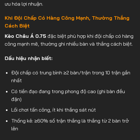
ưu hóa lợi nhuận.
Khi Đội Chấp Có Hàng Công Mạnh, Thường Thắng
Cách Biệt
Kèo Châu Á 0.75
đặc biệt phù hợp khi đội chấp có hàng
công mạnh mẽ, thường ghi nhiều bàn và thắng cách biệt.
Dấu hiệu nhận biết:
Đội chấp có trung bình ≥2 bàn/trận trong 10 trận gần
nhất
Có tiền đạo đang trong phong độ cao (ghi bàn đều
đặn)
Lối chơi tấn công, ít khi thắng sát nút
Thống kê: ≥60% số trận thắng là thắng từ 2 bàn trở
lên