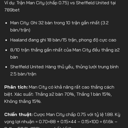
Ví dụ: Trận Man City (chấp 0.75) vs Sheffield United tại
789bet
Man City: Ghi 32 bàn trong 10 trận gần nhất (3.2
bàn/trận)
Haaland đang ghi 18 bàn/15 trận, phong độ cực cao
8/10 trận thắng gần nhất của Man City đều thắng ≥2
bàn
Sheffield United: Hàng thủ yếu, thủng lưới trung bình
2.5 bàn/trận
Phân tích:
Man City có khả năng rất cao thắng cách
biệt. Xác suất: Thắng ≥2 bàn 70%, Thắng 1 bàn 15%,
Không thắng 15%.
Chiến thuật:
Cược Man City chấp 0.75 với tỷ lệ 1.88. Kỳ
vọng lợi nhuận = 0.70×88 + 0.15×44 – 0.15×100 = 61.6k –