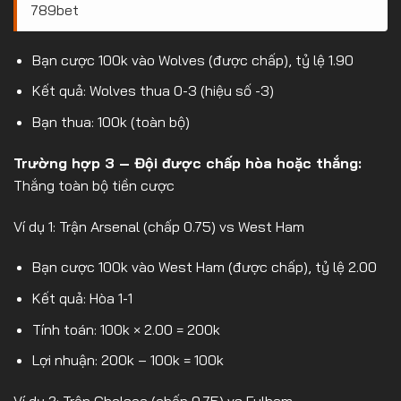
789bet
Bạn cược 100k vào Wolves (được chấp), tỷ lệ 1.90
Kết quả: Wolves thua 0-3 (hiệu số -3)
Bạn thua: 100k (toàn bộ)
Trường hợp 3 – Đội được chấp hòa hoặc thắng:
Thắng toàn bộ tiền cược
Ví dụ 1: Trận Arsenal (chấp 0.75) vs West Ham
Bạn cược 100k vào West Ham (được chấp), tỷ lệ 2.00
Kết quả: Hòa 1-1
Tính toán: 100k × 2.00 = 200k
Lợi nhuận: 200k – 100k = 100k